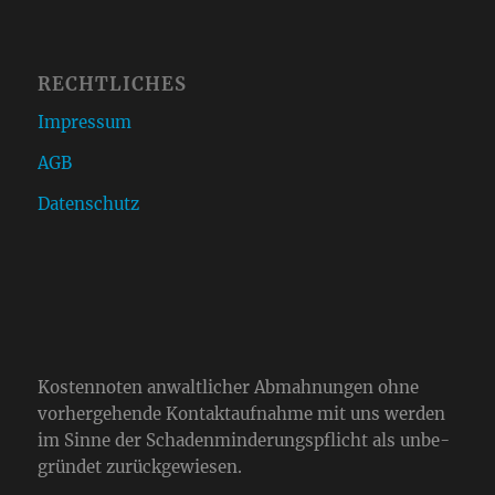
RECHTLICHES
Impressum
AGB
Datenschutz
Kos­ten­no­ten anwalt­li­cher Abmah­nun­gen ohne
vor­her­ge­hende Kon­takt­auf­nahme mit uns werden
im Sinne der Scha­den­min­de­rungs­pflicht als unbe­
grün­det zurück­ge­wie­sen.