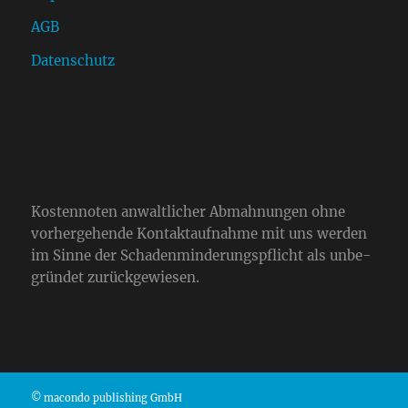
AGB
Datenschutz
Kos­ten­no­ten anwalt­li­cher Abmah­nun­gen ohne
vor­her­ge­hende Kon­takt­auf­nahme mit uns werden
im Sinne der Scha­den­min­de­rungs­pflicht als unbe­
grün­det zurück­ge­wie­sen.
© macondo publishing GmbH