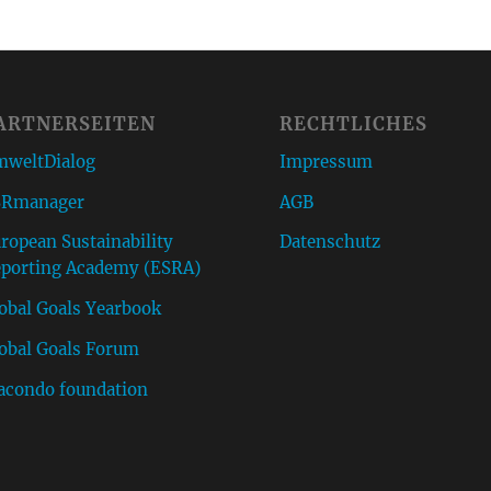
ARTNERSEITEN
RECHTLICHES
weltDialog
Impressum
SRmanager
AGB
ropean Sustainability
Datenschutz
porting Academy (ESRA)
obal Goals Yearbook
obal Goals Forum
condo foundation