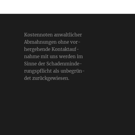
Kos­ten­no­ten anwalt­li­cher
Abmah­nun­gen ohne vor­
her­ge­hende Kon­takt­auf­
nahme mit uns werden im
Sinne der Scha­den­min­de­
rungs­pflicht als unbe­grün­
det zurück­ge­wie­sen.