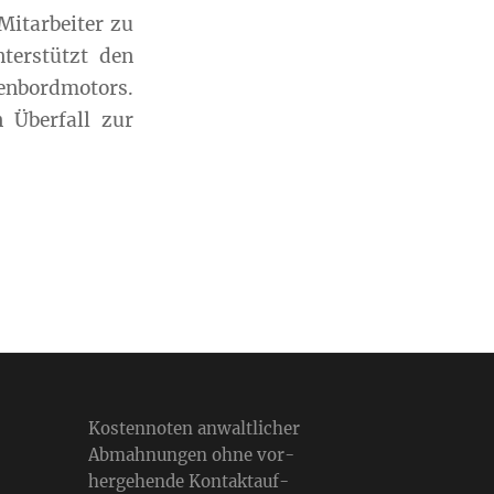
Mitarbeiter zu
terstützt den
enbordmotors.
 Überfall zur
Kos­ten­no­ten anwalt­li­cher
Abmah­nun­gen ohne vor­
her­ge­hende Kon­takt­auf­