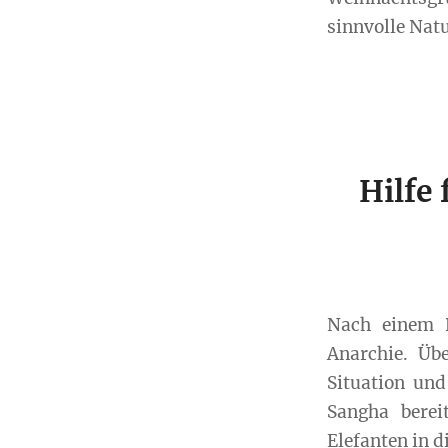
sinnvolle Natu
Hilfe
Nach einem P
Anarchie. Üb
Situation un
Sangha berei
Elefanten in 