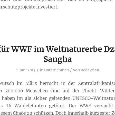
rschutzprojekte investiert.
 für WWF im Weltnaturerbe D
Sangha
/
/
1. Juni 2013
in
Unternehmen
von
Redaktion
utsch im März herrscht in der Zentralafrikanis
er 200.000 Menschen sind auf der Flucht. Wilder
d haben im als sicher geltenden UNESCO-Weltnatu
ts 26 Waldelefanten getötet. Der WWF versucht
diesem Chaos zu schützen. Doch innerhalb kürzester Z