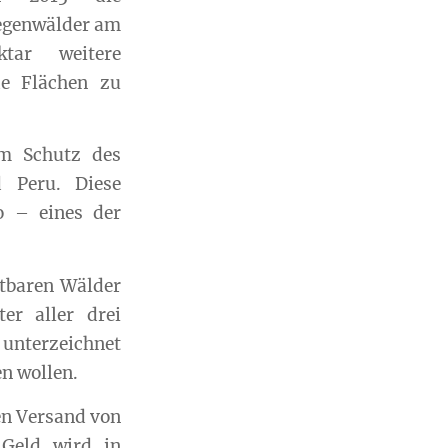
egenwälder am
tar weitere
de Flächen zu
um Schutz des
 Peru. Diese
o – eines der
stbaren Wälder
er aller drei
 unterzeichnet
en wollen.
en Versand von
 Geld wird in