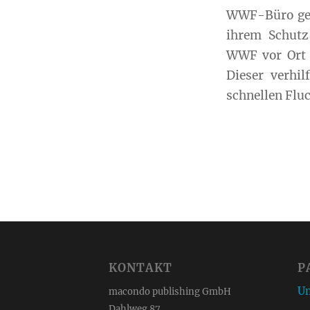
WWF-Büro gezi
ihrem Schutz
WWF vor Ort 
Dieser verhi
schnellen Flu
KONTAKT
P
Um
macondo publishing GmbH
Dahlweg 87