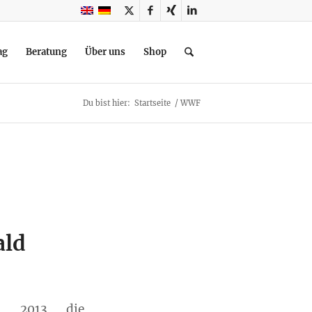
ag
Beratung
Über uns
Shop
Du bist hier:
Startseite
/
WWF
ald
n 2013 die