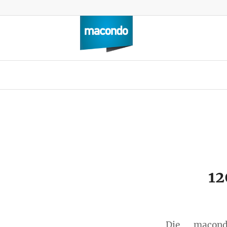
12
Die macon