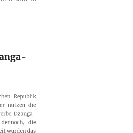
zanga-
chen Republik
er nutzen die
rerbe Dzanga-
 dennoch, die
eit wurden das