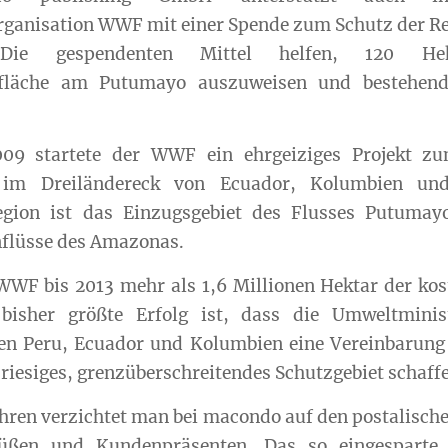
rganisation WWF mit einer Spende zum Schutz der R
Die gespendenten Mittel helfen, 120 Hek
sfläche am Putumayo auszuweisen und bestehen
09 startete der WWF ein ehrgeiziges Projekt z
 im Dreiländereck von Ecuador, Kolumbien und
egion ist das Einzugsgebiet des Flusses Putumay
flüsse des Amazonas.
 WWF bis 2013 mehr als 1,6 Millionen Hektar der ko
 bisher größte Erfolg ist, dass die Umweltminist
en Peru, Ecuador und Kolumbien eine Vereinbarung
riesiges, grenzüberschreitendes Schutzgebiet schaff
Jahren verzichtet man bei macondo auf den postalisch
üßen und Kundenpräsenten. Das so eingesparte