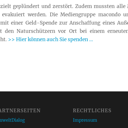
elt geplündert und zerstört. Zudem mussten alle 
 evakuiert werden. Die Mediengruppe macondo un
mit einer Geld-Spende zur Anschaffung eines Auß
lft den Naturschützern vor Ort bei einem erneuten
cht.
>> Hier können auch Sie spenden …
ARTNERSEITEN
RECHTLICHES
weltDialog
Impressum